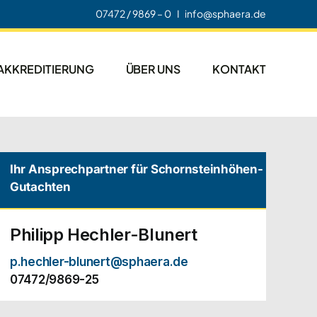
07472 / 9869 – 0 I info@sphaera.de
AKKREDITIERUNG
ÜBER UNS
KONTAKT
Ihr Ansprechpartner für Schornsteinhöhen-
Gutachten
Philipp Hechler-Blunert
p.hechler-blunert@sphaera.de
07472/9869-25