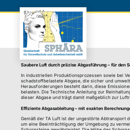
Zum
Inhalt
springen
Saubere Luft durch präzise Abgasführung – für den 
In industriellen Produktionsprozessen sowie bei 
schadstoffbelastete Abgase, die sicher und umwelt
Herausforderungen besteht darin, diese Emissione
belasten. Die Technische Anleitung zur Reinhaltung 
dieser Abgase und trägt damit maßgeblich zur Luftr
Effiziente Abgasableitung – mit exakten Berechnung
Gemäß der TA Luft ist der ungestörte Abtransport d
um eine Beeinträchtigung der Umgebung zu vermeid
Schornsteine gewährleistet. Die Höhe des Schornste